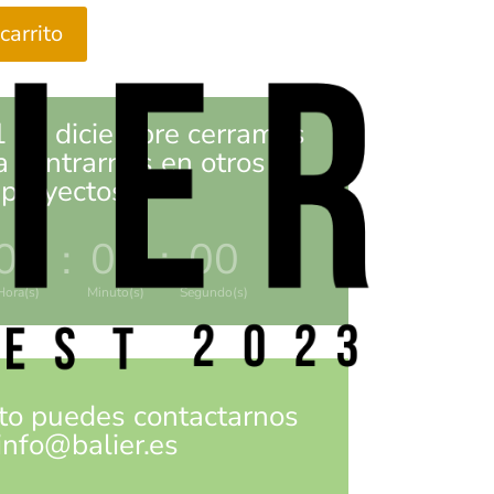
carrito
1 de diciembre cerramos
a centrarnos en otros
proyectos.
00
:
00
:
00
Hora(s)
Minuto(s)
Segundo(s)
to puedes contactarnos
info@balier.es