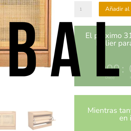
Banqueta
Añadir al 
Zapatero
Yala
cantidad
El próximo 3
Balier par
000
:
Día(s)
Mientras tan
en