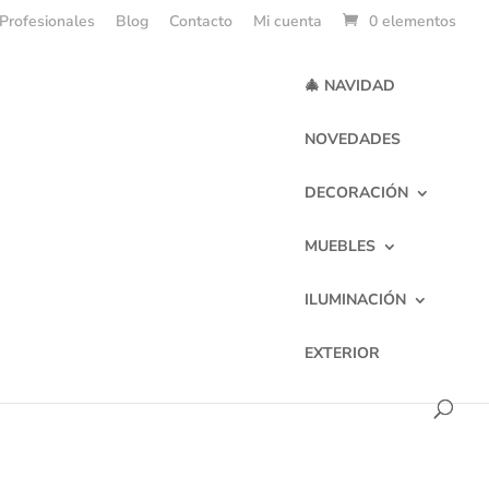
Profesionales
Blog
Contacto
Mi cuenta
0 elementos
🎄 NAVIDAD
NOVEDADES
DECORACIÓN
MUEBLES
tero Yala
ILUMINACIÓN
EXTERIOR
de nuestros clientes