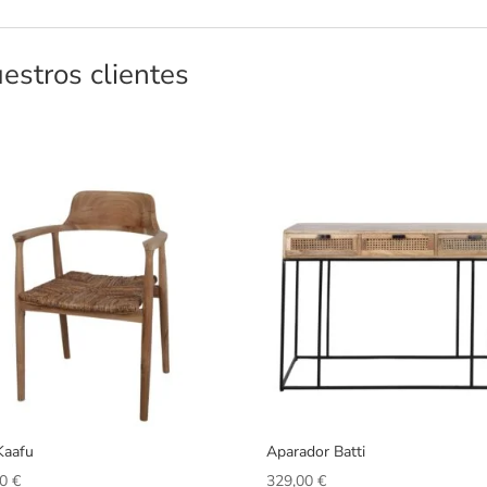
estros clientes
 Kaafu
Aparador Batti
00
€
329,00
€