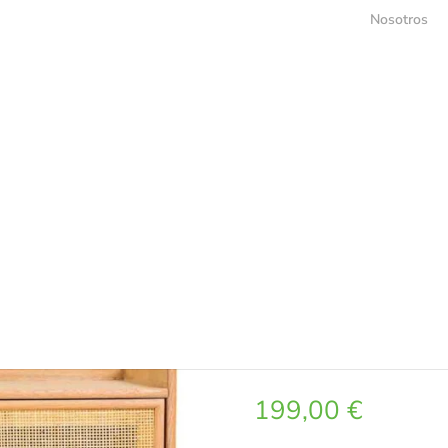
Nosotros
apatero Yala
Banqueta Zapa
Opiniones 
199,00
€