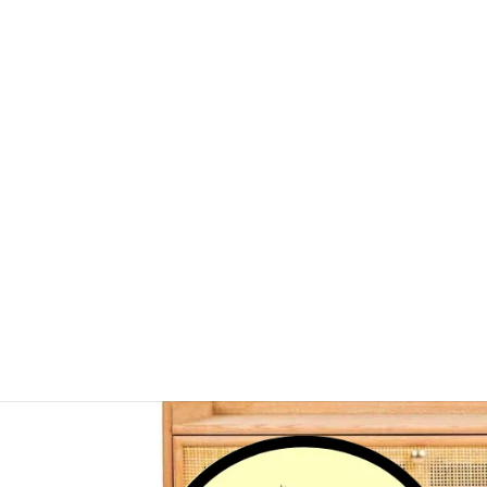
Inicio
/
Muebles
/
Bancos y banquetas
/ Banqueta Z