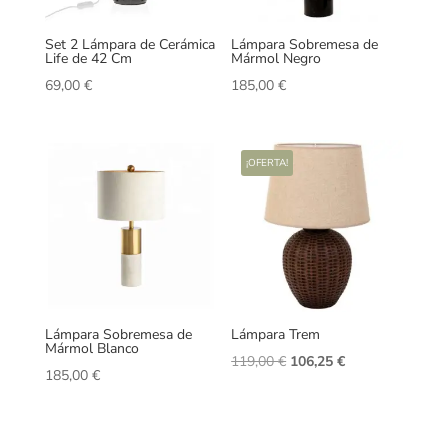
Set 2 Lámpara de Cerámica
Lámpara Sobremesa de
Life de 42 Cm
Mármol Negro
69,00
€
185,00
€
¡OFERTA!
Lámpara Sobremesa de
Lámpara Trem
Mármol Blanco
El
El
119,00
€
106,25
€
185,00
€
precio
precio
original
actual
era:
es: