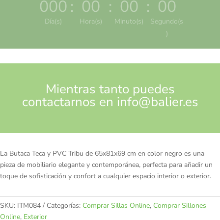
000
:
00
:
00
:
00
Día(s)
Hora(s)
Minuto(s)
Segundo(s
)
Mientras tanto puedes
contactarnos en
info@balier.es
La Butaca Teca y PVC Tribu de 65x81x69 cm en color negro es una
pieza de mobiliario elegante y contemporánea, perfecta para añadir un
toque de sofisticación y confort a cualquier espacio interior o exterior.
SKU:
ITM084
Categorías:
Comprar Sillas Online
,
Comprar Sillones
Online
,
Exterior