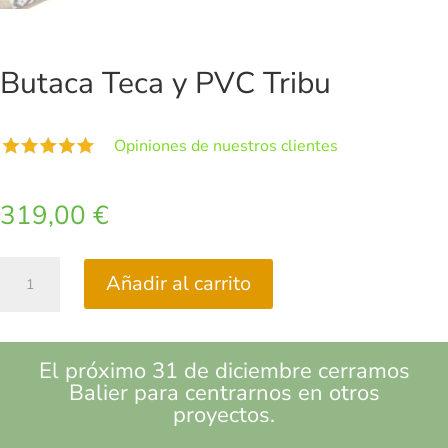
Butaca Teca y PVC Tribu
Opiniones de nuestros clientes
319,00
€
Butaca
Añadir al carrito
Teca
y
PVC
Tribu
El próximo 31 de diciembre cerramos
cantidad
Balier para centrarnos en otros
proyectos.