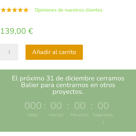
Opiniones de nuestros clientes
139,00
€
Cabecero
Añadir al carrito
de
Lino
160
cm
El próximo 31 de diciembre cerramos
cantidad
Balier para centrarnos en otros
proyectos.
000
:
00
:
00
:
00
Día(s)
Hora(s)
Minuto(s)
Segundo(s
)