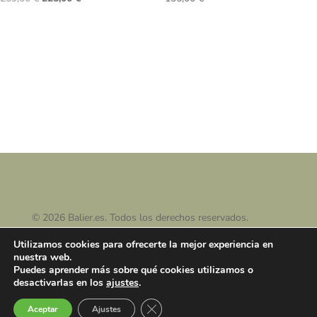
precio
precio
original
actual
era:
es:
259,00 €.
225,00 €.
© 2026 Balier.es. Todos los derechos reservados.
Utilizamos cookies para ofrecerte la mejor experiencia en
nuestra web.
Puedes aprender más sobre qué cookies utilizamos o
desactivarlas en los
ajustes
.
Cerrar el banner de cookies RGPD
Aceptar
Ajustes