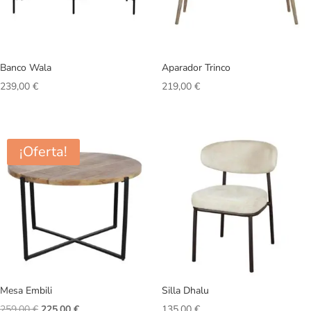
Banco Wala
Aparador Trinco
239,00
€
219,00
€
¡Oferta!
Mesa Embili
Silla Dhalu
El
El
259,00
€
225,00
€
135,00
€