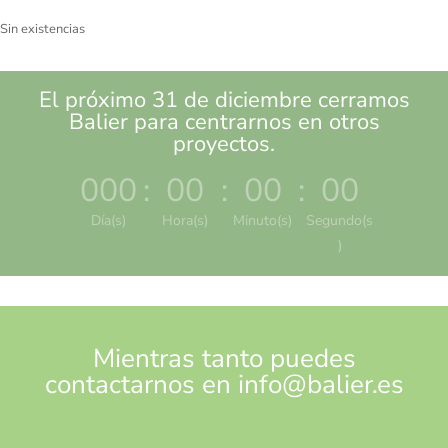
Sin existencias
El próximo 31 de diciembre cerramos
Balier para centrarnos en otros
proyectos.
000
:
00
:
00
:
00
Día(s)
Hora(s)
Minuto(s)
Segundo(s
)
Mientras tanto puedes
contactarnos en
info@balier.es