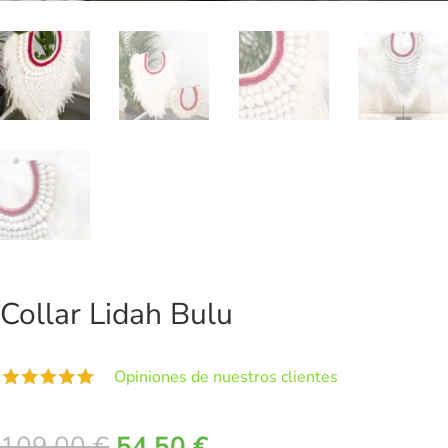
Collar Lidah Bulu
Opiniones de nuestros clientes
El
El
109,00
€
54,50
€