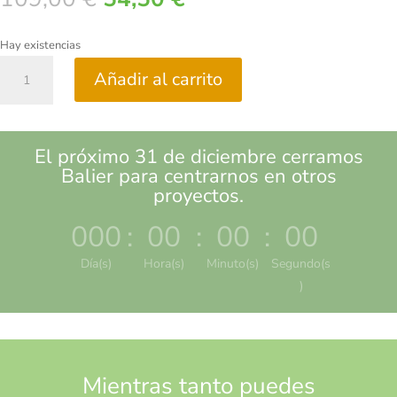
precio
precio
original
actual
Hay existencias
era:
es:
Collar
109,00 €.
54,50 €.
Añadir al carrito
Lidah
Bulu
cantidad
El próximo 31 de diciembre cerramos
Balier para centrarnos en otros
proyectos.
000
:
00
:
00
:
00
Día(s)
Hora(s)
Minuto(s)
Segundo(s
)
Mientras tanto puedes