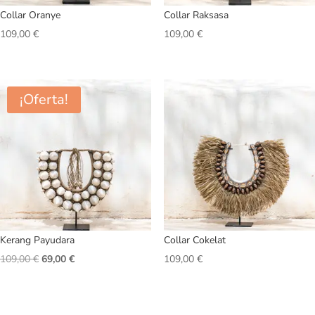
Collar Oranye
Collar Raksasa
109,00
€
109,00
€
¡Oferta!
Kerang Payudara
Collar Cokelat
El
El
109,00
€
69,00
€
109,00
€
precio
precio
original
actual
era:
es: