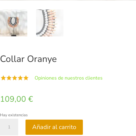
Collar Oranye
Opiniones de nuestros clientes
109,00
€
Hay existencias
Collar
Añadir al carrito
Oranye
cantidad