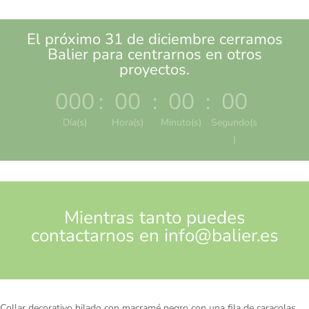
El próximo 31 de diciembre cerramos
Balier para centrarnos en otros
proyectos.
000
:
00
:
00
:
00
Día(s)
Hora(s)
Minuto(s)
Segundo(s
)
Mientras tanto puedes
contactarnos en
info@balier.es
Collar decorativo hilado con macramé negro con una fila de caracolas