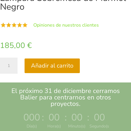
Negro
Opiniones de nuestros clientes
185,00
€
Lámpara
Añadir al carrito
Sobremesa
de
Mármol
Negro
El próximo 31 de diciembre cerramos
cantidad
Balier para centrarnos en otros
proyectos.
000
:
00
:
00
:
00
Día(s)
Hora(s)
Minuto(s)
Segundo(s