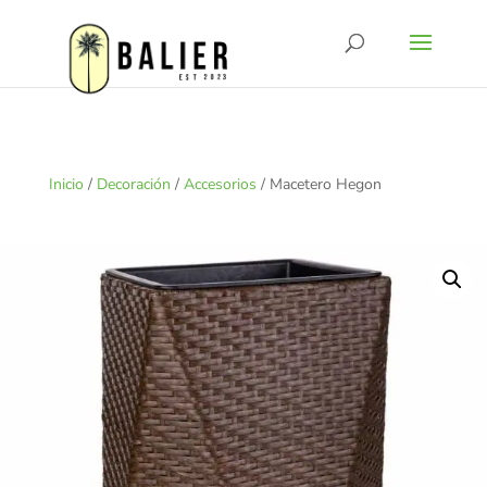
Inicio
/
Decoración
/
Accesorios
/ Macetero Hegon