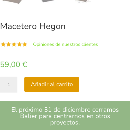
Macetero Hegon
Opiniones de nuestros clientes
59,00
€
Macetero
Añadir al carrito
Hegon
cantidad
El próximo 31 de diciembre cerramos
Balier para centrarnos en otros
proyectos.