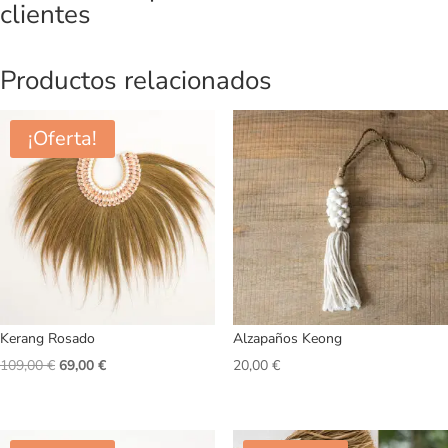
clientes
Productos relacionados
¡Oferta!
Kerang Rosado
Alzapaños Keong
El
El
109,00
€
69,00
€
20,00
€
precio
precio
original
actual
era:
es: