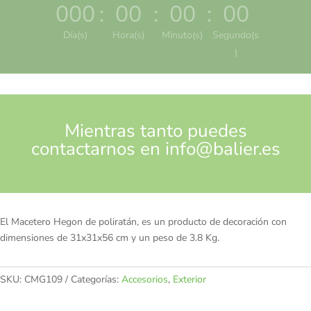
000
:
00
:
00
:
00
Día(s)
Hora(s)
Minuto(s)
Segundo(s
)
Mientras tanto puedes
contactarnos en
info@balier.es
El Macetero Hegon de poliratán, es un producto de decoración con
dimensiones de 31x31x56 cm y un peso de 3.8 Kg.
SKU:
CMG109
Categorías:
Accesorios
,
Exterior