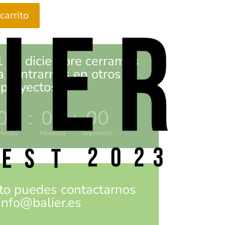
carrito
1 de diciembre cerramos
a centrarnos en otros
proyectos.
00
:
00
:
00
Hora(s)
Minuto(s)
Segundo(s)
to puedes contactarnos
info@balier.es