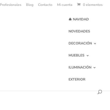
Profesionales
Blog
Contacto
Mi cuenta
0 elementos
🎄 NAVIDAD
NOVEDADES
DECORACIÓN
MUEBLES
al 120
ILUMINACIÓN
EXTERIOR
de nuestros clientes