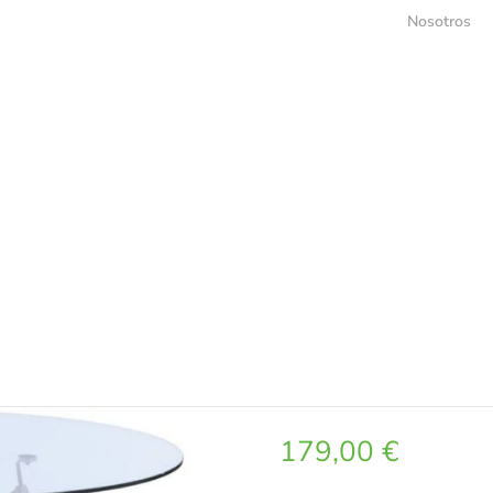
Nosotros
al 120
Mesa de Crist
Opiniones 
179,00
€