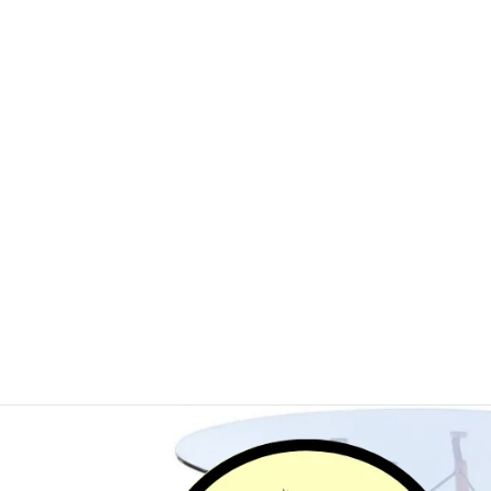
Inicio
/
Muebles
/
Mesas Auxiliares
/ Mesa de Crist