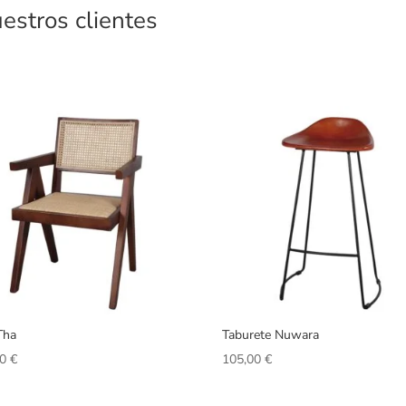
estros clientes
 Tha
Taburete Nuwara
00
€
105,00
€