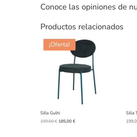
Conoce las opiniones de nu
Productos relacionados
¡Oferta!
Silla Gulhi
Silla
El
El
199,00
€
185,00
€
199,
precio
precio
original
actual