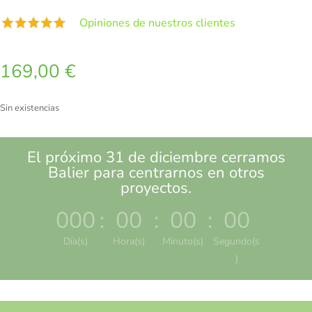
Opiniones de nuestros clientes
169,00
€
Sin existencias
El próximo 31 de diciembre cerramos
Balier para centrarnos en otros
proyectos.
000
:
00
:
00
:
00
Día(s)
Hora(s)
Minuto(s)
Segundo(s
)